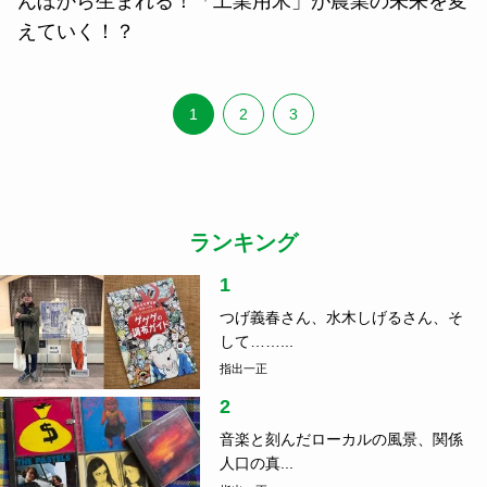
んぼから生まれる！「工業用米」が農業の未来を変
えていく！？
1
2
3
ランキング
1
つげ義春さん、水木しげるさん、そ
して……...
指出一正
2
音楽と刻んだローカルの風景、関係
人口の真...