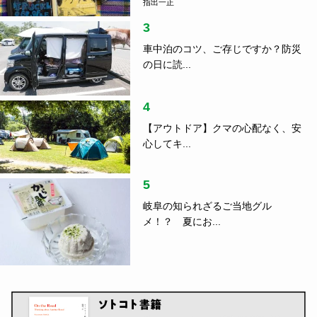
指出一正
3
車中泊のコツ、ご存じですか？防災
の日に読...
4
【アウトドア】クマの心配なく、安
心してキ...
5
岐阜の知られざるご当地グル
メ！？ 夏にお...