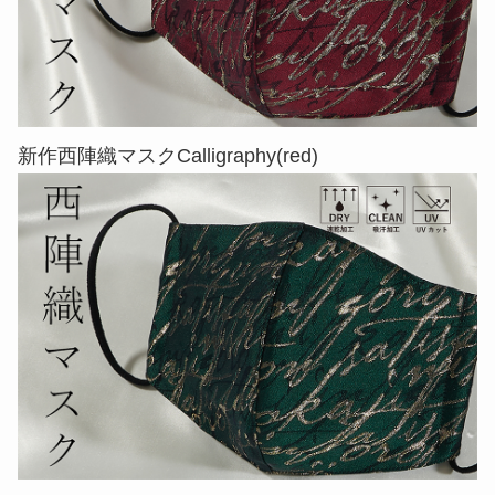
新作西陣織マスクCalligraphy(red)