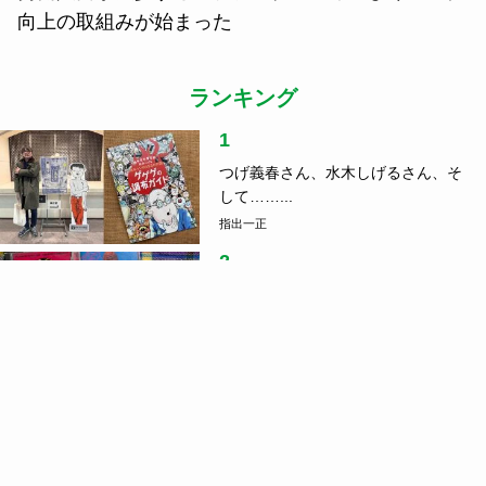
向上の取組みが始まった
ランキング
1
つげ義春さん、水木しげるさん、そ
して……...
指出一正
2
音楽と刻んだローカルの風景、関係
人口の真...
指出一正
3
車中泊のコツ、ご存じですか？防災
の日に読...