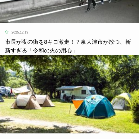
守
2025.12.19
市長が夜の街を8キロ激走！？泉大津市が放つ、斬
新すぎる「令和の火の用心」