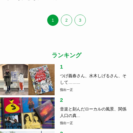
1
2
3
ランキング
1
つげ義春さん、水木しげるさん、そ
して……...
指出一正
2
音楽と刻んだローカルの風景、関係
人口の真...
指出一正