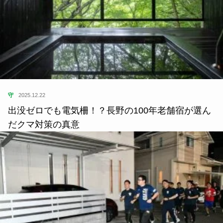
守
2025.12.22
出没ゼロでも電気柵！？長野の100年老舗宿が選ん
だクマ対策の真意