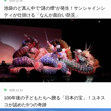
守
2025.12.26
池袋のど真ん中で“謎の煙”が発生！サンシャインシ
ティが仕掛ける「なんか面白い防災」
守
2025.12.23
100年後の子どもたちへ贈る「日本の宝」！ユネス
コが認めた5つの奇跡