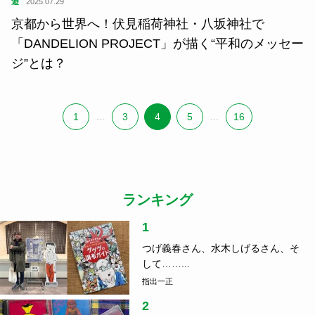
遊
2025.07.29
京都から世界へ！伏見稲荷神社・八坂神社で
「DANDELION PROJECT」が描く“平和のメッセー
ジ”とは？
1
...
3
4
5
...
16
ランキング
1
つげ義春さん、水木しげるさん、そ
して……...
指出一正
2