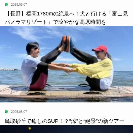
遊
2025.08.07
【長野】標高1780mの絶景へ！犬と行ける「富士見
パノラマリゾート」で涼やかな高原時間を
遊
2025.08.07
鳥取砂丘で癒しのSUP！？“涼”と“絶景”の新ツアー