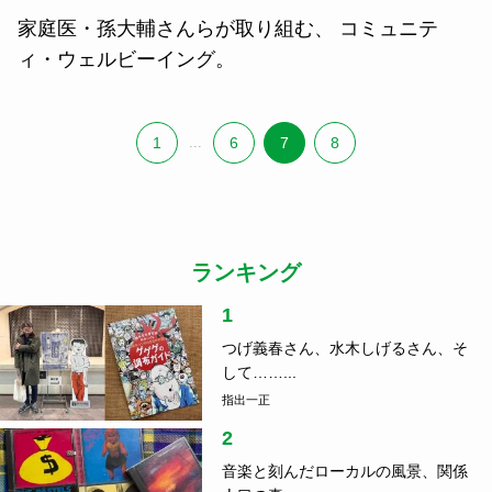
家庭医・孫大輔さんらが取り組む、 コミュニテ
ィ・ウェルビーイング。
1
...
6
7
8
ランキング
1
つげ義春さん、水木しげるさん、そ
して……...
指出一正
2
音楽と刻んだローカルの風景、関係