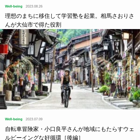
Well-being
2023.08.26
理想のまちに移住して学習塾を起業。相馬さおりさ
んが大仙市で得た役割
Well-being
2023.07.09
自転車冒険家・小口良平さんが地域にもたらすウェ
ルビーイングな好循環［後編］