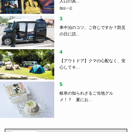
人口の真...
指出一正
3
車中泊のコツ、ご存じですか？防災
の日に読...
4
【アウトドア】クマの心配なく、安
心してキ...
5
岐阜の知られざるご当地グル
メ！？ 夏にお...