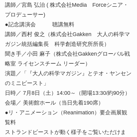
講師／宮島 弘治 ( 株式会社Media Forceシニア・
プロデューサー)
●記念講演会 聴講無料
講師／西村 俊之（株式会社Gakken 大人の科学マ
ガジン統括編集長 科学創造研究所所長）
聞き手／小田 麻子（株式会社Gakkenグローバル戦
略室 ライセンスチーム リーダー）
演題／「『大人の科学マガジン』とテオ・ヤンセン
のミニビースト」
日時／ 7月8日（土）14:00～（開場13:30/約90分）
会場／ 美術館ホール（当日先着190席）
●リ・アニメーション（Reanimation）要企画展観
覧料
ストランドビーストが動く様子をご覧いただけま