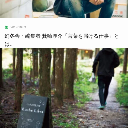
住
2019.10.03
幻冬舎・編集者 箕輪厚介「言葉を届ける仕事」と
は。